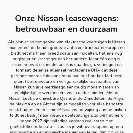
Onze Nissan leasewagens:
betrouwbaar en duurzaam
Als pionier op het gebied van elektrische voertuigen is Nissan
momenteel de tiende grootste autoconstructeur in Europa en
biedt het merk een breed scala aan modellen, het ene nog
origineler en krachtiger dan het andere. Maar één ding is
zeker: hoewel elk model uniek is qua design, vermogen en
formaat, delen ze allemaal het Japanse DNA dat deze
gerenommeerde fabrikant zo na aan het hart ligt. Met onze
uiterst betrouwbare en veilige zakelijke leaseauto’s van
Nissan kun je je merkimago eenvoudig moderniseren en
tegelijkertijd je werknemers veel comfort bieden. Met de
Nissan Leaf, de onmisbare Qashqai, de Z-modellen, de Ariya,
de Maxima en de Altima zijn er modellen voor elke behoefte
en elk budget! En er is meer! Nissans toewijding aan het milieu
leidt het bedrijf naar nieuwe doelstellingen: zo wil het merk
tegen 2027 zijn volledige verkoop realiseren met
geëlektrificeerde auto’s. Dus als je wilt overstappen op een
ecologische en economische manier van leven, dan zijn onze