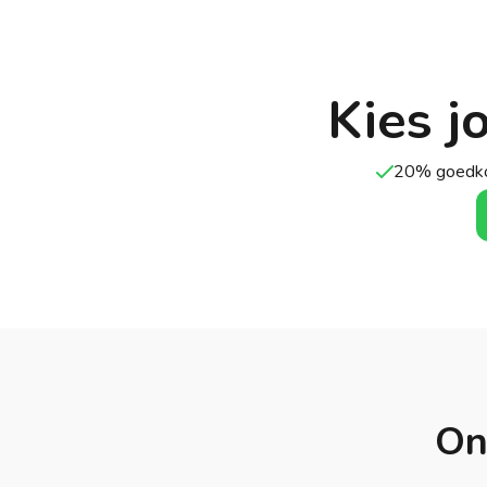
Kies j
20% goedko
On