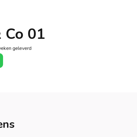
& Co 01
weken geleverd
ens