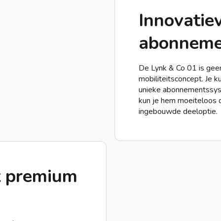
Innovatie
abonneme
De Lynk & Co 01 is gee
mobiliteitsconcept. Je k
unieke abonnementssyst
kun je hem moeiteloos d
ingebouwde deeloptie.
t premium