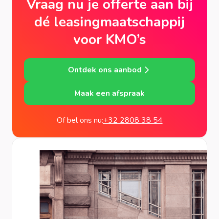
Vraag nu je offerte aan bij
dé leasingmaatschappij
voor KMO’s
Ontdek ons aanbod
Maak een afspraak
Of bel ons nu:
+32 2808 38 54