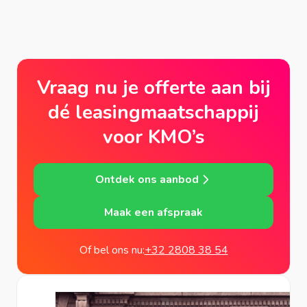
Vraag nu je offerte aan bij
dé leasingmaatschappij
voor KMO’s
Ontdek ons aanbod
Maak een afspraak
Of bel ons nu:
+32 2808 38 54