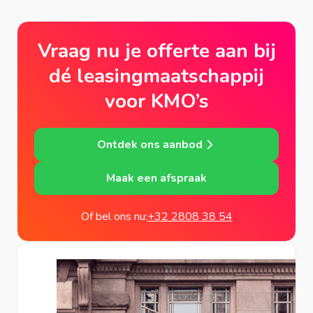
Vraag nu je offerte aan bij
dé leasingmaatschappij
voor KMO’s
Ontdek ons aanbod
Maak een afspraak
Of bel ons nu:
+32 2808 38 54