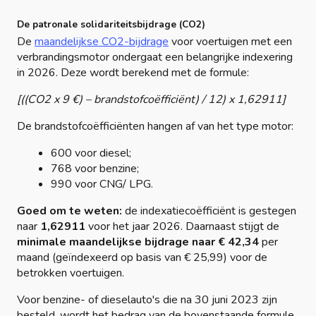
De patronale solidariteitsbijdrage (CO2)
De
maandelijkse CO2-bijdrage
voor voertuigen met een
verbrandingsmotor ondergaat een belangrijke indexering
in 2026. Deze wordt berekend met de formule:
[((CO2 x 9 €) – brandstofcoëfficiënt) / 12) x 1,62911]
De brandstofcoëfficiënten hangen af van het type motor:
600 voor diesel;
768 voor benzine;
990 voor CNG/ LPG.
Goed om te weten:
de indexatiecoëfficiënt is gestegen
naar
1,62911
voor het jaar 2026. Daarnaast stijgt de
minimale maandelijkse bijdrage naar € 42,34
per
maand (geïndexeerd op basis van € 25,99) voor de
betrokken voertuigen.
Voor benzine- of dieselauto's die na 30 juni 2023 zijn
besteld, wordt het bedrag van de bovenstaande formule