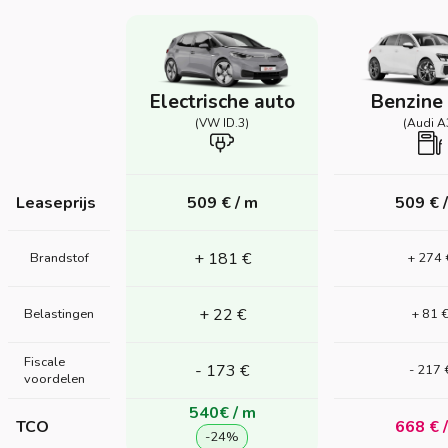
Electrische auto
Benzine
(VW ID.3)
(Audi A
Leaseprijs
509 € / m
509 € 
+ 181 €
Brandstof
+ 274 
+ 22 €
Belastingen
+ 81 
Fiscale
- 173 €
- 217 
voordelen
540€ / m
TCO
668 € 
-24%