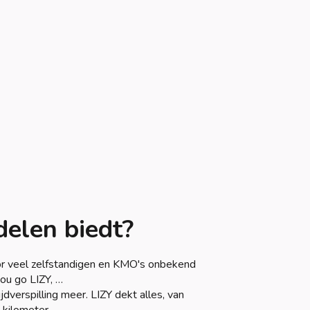
elen biedt?
or veel zelfstandigen en KMO's onbekend
you go LIZY, …
jdverspilling meer. LIZY dekt alles, van