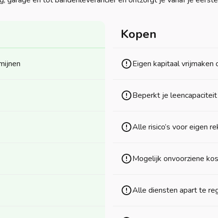
g, garage en tot bandenleverancier en ontzorgt je vanaf je eerste
Kopen
mijnen
Eigen kapitaal vrijmaken 
Beperkt je leencapaciteit
Alle risico’s voor eigen r
Mogelijk onvoorziene ko
Alle diensten apart te re