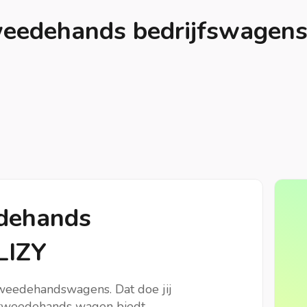
weedehands bedrijfswagens 
edehands
LIZY
tweedehandswagens. Dat doe jij
, tweedehands wagen biedt