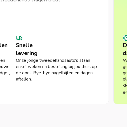
len
Snelle
D
levering
d
gen
Onze jonge tweedehandsauto’s staan
Wi
ieuwe
enkel weken na bestelling bij jou thuis op
ge
udget,
de oprit. Bye-bye nagelbijten en dagen
gr
aftellen.
el
kl
ga