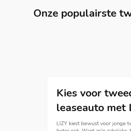
Onze populairste t
Kies voor twe
leaseauto met 
LIZY kiest bewust voor jonge 
beter ook. Want zo'n zakelijke