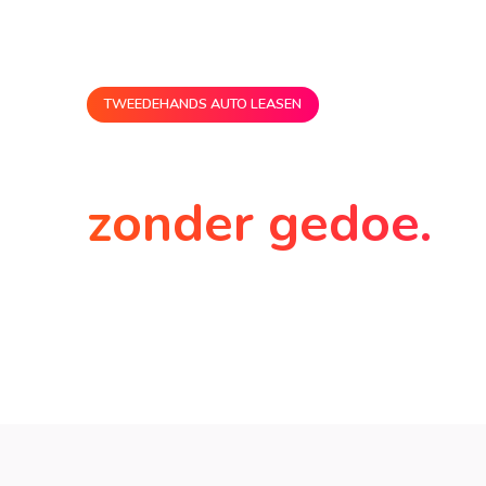
TWEEDEHANDS AUTO LEASEN
Tweedehandsau
zonder gedoe.
Tweedehands en dat merk je enkel aan je fac
Kies je favoriet uit ons aanbod en hit the road