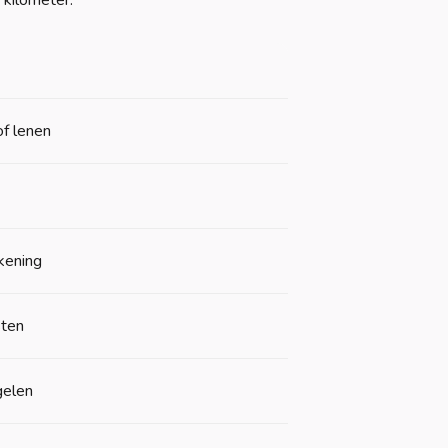
 kilometer.
of lenen
ekening
sten
gelen