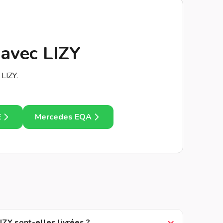
 avec LIZY
LIZY.
E
Mercedes EQA
ZY sont-elles livrées ?