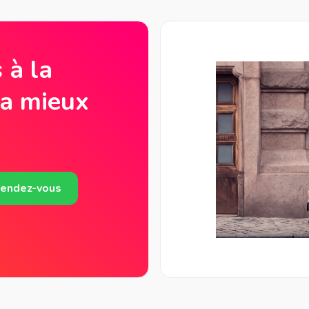
 à la
la mieux
rendez-vous