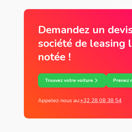
Demandez un devis
société de leasing 
notée !
Trouvez votre voiture
Prenez 
Appelez-nous au:
+32 28 08 38 54