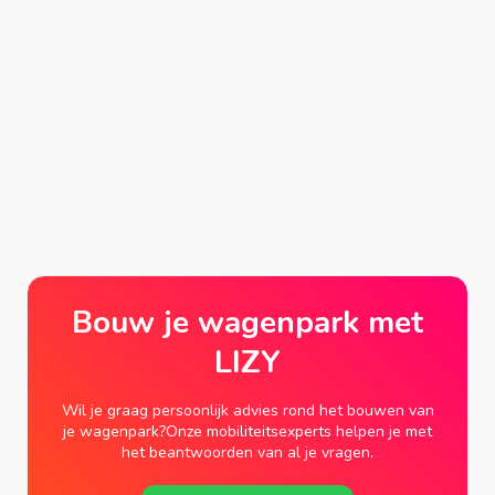
Bouw je wagenpark met
LIZY
Wil je graag persoonlijk advies rond het bouwen van
je wagenpark?Onze mobiliteitsexperts helpen je met
het beantwoorden van al je vragen.