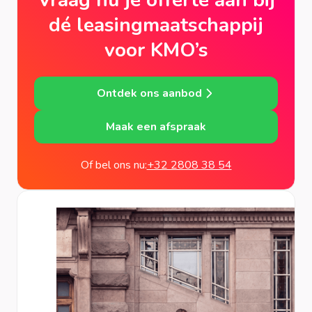
dé leasingmaatschappij
voor KMO’s
Ontdek ons aanbod
Maak een afspraak
Of bel ons nu:
+32 2808 38 54