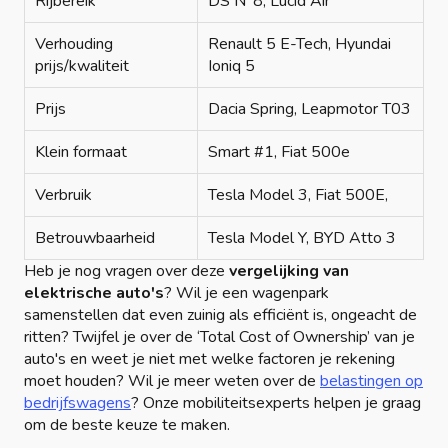
Rijbereik
DS N°8, Lucid Air
Verhouding
Renault 5 E-Tech, Hyundai
prijs/kwaliteit
Ioniq 5
Prijs
Dacia Spring, Leapmotor T03
Klein formaat
Smart #1, Fiat 500e
Verbruik
Tesla Model 3, Fiat 500E,
Betrouwbaarheid
Tesla Model Y, BYD Atto 3
Heb je nog vragen over deze
vergelijking van
elektrische auto's
? Wil je een wagenpark
samenstellen dat even zuinig als efficiënt is, ongeacht de
ritten? Twijfel je over de ‘Total Cost of Ownership’ van je
auto's en weet je niet met welke factoren je rekening
moet houden? Wil je meer weten over de
belastingen op
bedrijfswagens
? Onze mobiliteitsexperts helpen je graag
om de beste keuze te maken.