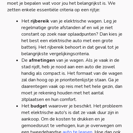
moet je bepalen wat voor jou het belangrijkst is. We
zetten enkele essentiële criteria op een rijtje:
Het
rijbereik
van je elektrische wagen. Leg je
regelmatige grote afstanden af en wil je niet
constant op zoek naar oplaadpunten? Dan kies je
het best een elektrische auto met een grote
batterij. Het rijbereik behoort in dat geval tot je
belangrijkste vergelijkingscriteria.
De
afmetingen
van je wagen. Als je vaak in de
stad rijdt, heb je nood aan een auto die zowel
handig als compact is. Het formaat van de wagen
zal dan hoog op je prioriteitenlijstje staan. Ga je
daarentegen vaak op reis met het hele gezin, dan
moet je rekening houden met het aantal
zitplaatsen en hun comfort.
Het
budget
waarover je beschikt. Het probleem
met elektrische auto's is dat ze vaak duur zijn in
aankoop. Om de kosten te drukken en je
gemoedsrust te verhogen, kun je overwegen om
een tweedehandse
auto te leasen
. Hoe dan ook