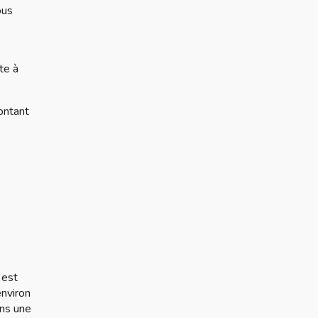
ous
te à
ontant
 est
environ
ans une