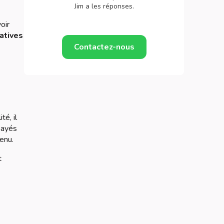
Jim a les réponses.
oir
catives
Contactez-nous
té, il
payés
enu.
t