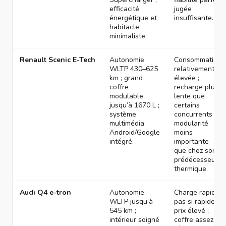
efficacité
jugée
énergétique et
insuffisante.
habitacle
minimaliste.
Renault Scenic E-Tech
Autonomie
Consommation
WLTP 430–625
relativement
km ; grand
élevée ;
coffre
recharge plus
modulable
lente que
jusqu’à 1670 L ;
certains
système
concurrents ;
multimédia
modularité
Android/Google
moins
intégré.
importante
que chez son
prédécesseur
thermique.
Audi Q4 e-tron
Autonomie
Charge rapide
WLTP jusqu’à
pas si rapide ;
545 km ;
prix élevé ;
intérieur soigné
coffre assez