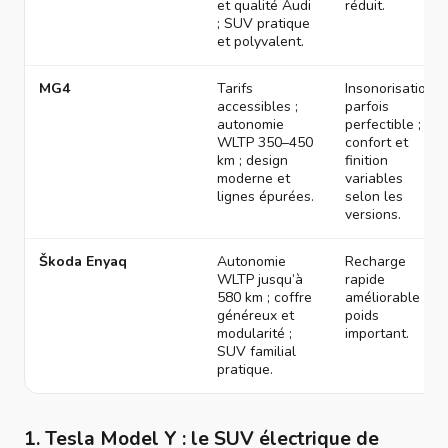
et qualité Audi
réduit.
; SUV pratique
et polyvalent.
MG4
Tarifs
Insonorisation
accessibles ;
parfois
autonomie
perfectible ;
WLTP 350–450
confort et
km ; design
finition
moderne et
variables
lignes épurées.
selon les
versions.
Škoda Enyaq
Autonomie
Recharge
WLTP jusqu’à
rapide
580 km ; coffre
améliorable ;
généreux et
poids
modularité ;
important.
SUV familial
pratique.
1. Tesla Model Y : le SUV électrique de