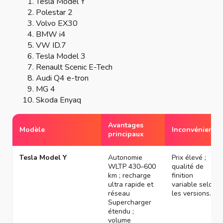
Tesla Model Y
Polestar 2
Volvo EX30
BMW i4
VW ID.7
Tesla Model 3
Renault Scenic E-Tech
Audi Q4 e-tron
MG 4
Skoda Enyaq
Avantages
Modèle
Inconvénients
principaux
Tesla Model Y
Autonomie
Prix élevé ;
WLTP 430–600
qualité de
km ; recharge
finition
ultra rapide et
variable selon
réseau
les versions.
Supercharger
étendu ;
volume