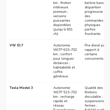
km ; finition
berline basse ;
intérieure
disparition
premium ;
progressive
versions
des
puissantes
commandes
disponibles
physiques
(jusqu’à 601
parfois
ch).
frustrante.
VW ID.7
Autonomie
Prix élevé par
WLTP 615–702
rapport à
km ; confort
certains
pour longues
concurrents.
distances ;
habitabilité et
coffre
généreux.
Tesla Model 3
Autonomie
Qualité des
WLTP 513–702
finitions
km ; recharge
discutable ;
rapide et
suspensions
réseau
fermes ;
Supercharger ;
fiabilité parfois