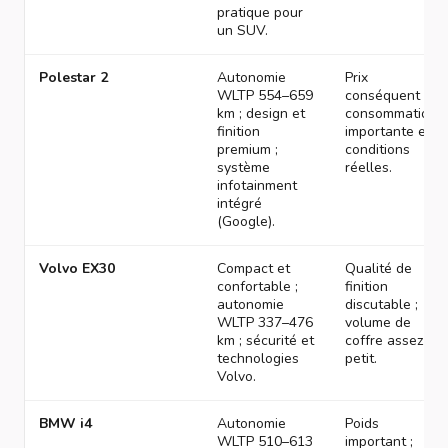
pratique pour
un SUV.
Polestar 2
Autonomie
Prix
WLTP 554–659
conséquent ;
km ; design et
consommation
finition
importante en
premium ;
conditions
système
réelles.
infotainment
intégré
(Google).
Volvo EX30
Compact et
Qualité de
confortable ;
finition
autonomie
discutable ;
WLTP 337–476
volume de
km ; sécurité et
coffre assez
technologies
petit.
Volvo.
BMW i4
Autonomie
Poids
WLTP 510–613
important ;