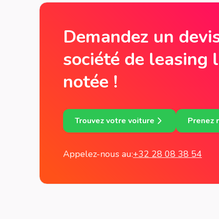
Demandez un devis
société de leasing 
notée !
Trouvez votre voiture
Prenez 
Appelez-nous au:
+32 28 08 38 54