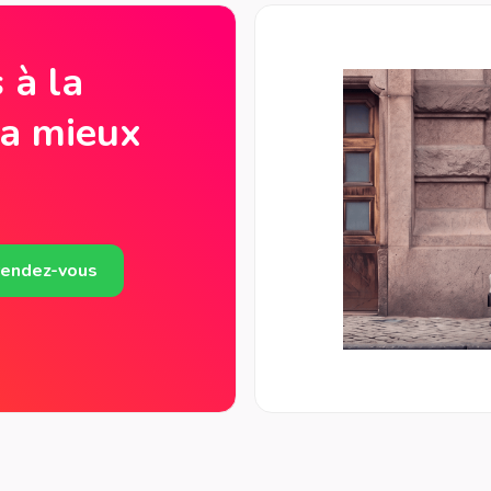
 à la
la mieux
rendez-vous